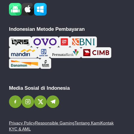
Indonesian Metode Pembayaran
Media Sosial di Indonesia
Privacy Policy
Responsible Gaming
Tentang Kami
Kontak
KYC & AML