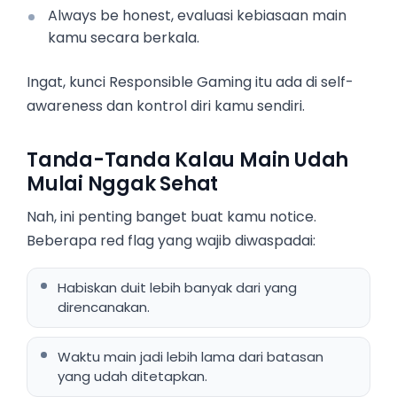
Always be honest, evaluasi kebiasaan main
kamu secara berkala.
Ingat, kunci Responsible Gaming itu ada di self-
awareness dan kontrol diri kamu sendiri.
Tanda-Tanda Kalau Main Udah
Mulai Nggak Sehat
Nah, ini penting banget buat kamu notice.
Beberapa red flag yang wajib diwaspadai:
Habiskan duit lebih banyak dari yang
direncanakan.
Waktu main jadi lebih lama dari batasan
yang udah ditetapkan.