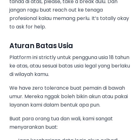
tanda di atas, please, take a break dulu. Dan
jangan ragu buat reach out ke tenaga
profesional kalau memang perlu. It’s totally okay
to ask for help.
Aturan Batas Usia
Platform ini strictly untuk pengguna usia 18 tahun
ke atas, atau sesuai batas usia legal yang berlaku
di wilayah kamu.
We have zero tolerance buat pemain di bawah
umur. Mereka nggak boleh bikin akun atau pakai
layanan kami dalam bentuk apa pun.
Buat para orang tua dan wali, kami sangat
menyarankan buat: