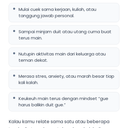
Mulai cuek sama kerjaan, kuliah, atau
tanggung jawab personal.
Sampai minjam duit atau utang cuma buat
terus main.
Nutupin aktivitas main dari keluarga atau
teman dekat.
Merasa stres, anxiety, atau marah besar tiap
kali kalah.
Keukeuh main terus dengan mindset “gue
harus balikin duit gue.”
Kalau kamu relate sama satu atau beberapa