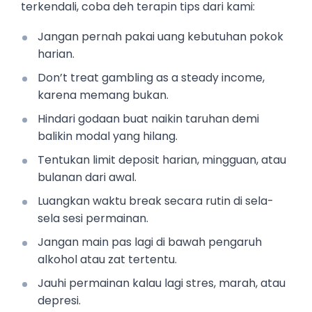
terkendali, coba deh terapin tips dari kami:
Jangan pernah pakai uang kebutuhan pokok
harian.
Don’t treat gambling as a steady income,
karena memang bukan.
Hindari godaan buat naikin taruhan demi
balikin modal yang hilang.
Tentukan limit deposit harian, mingguan, atau
bulanan dari awal.
Luangkan waktu break secara rutin di sela-
sela sesi permainan.
Jangan main pas lagi di bawah pengaruh
alkohol atau zat tertentu.
Jauhi permainan kalau lagi stres, marah, atau
depresi.