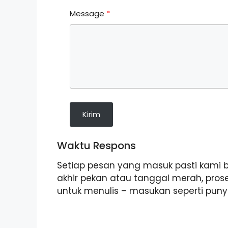
Message
Kirim
Waktu Respons
Setiap pesan yang masuk pasti kami b
akhir pekan atau tanggal merah, pros
untuk menulis – masukan seperti punya