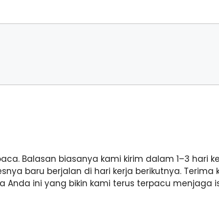
aca. Balasan biasanya kami kirim dalam 1–3 hari k
esnya baru berjalan di hari kerja berikutnya. Teri
 Anda ini yang bikin kami terus terpacu menjaga is