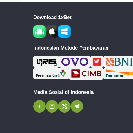
Download 1xBet
Indonesian Metode Pembayaran
Media Sosial di Indonesia