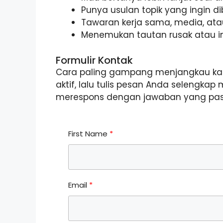
Punya usulan topik yang ingin d
Tawaran kerja sama, media, ata
Menemukan tautan rusak atau i
Formulir Kontak
Cara paling gampang menjangkau kami?
aktif, lalu tulis pesan Anda selengka
merespons dengan jawaban yang pas
First Name
Email