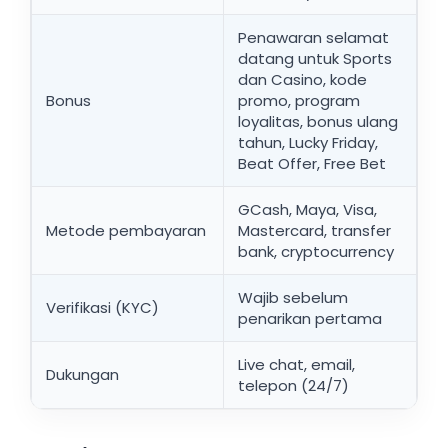
Penawaran selamat
datang untuk Sports
dan Casino, kode
Bonus
promo, program
loyalitas, bonus ulang
tahun, Lucky Friday,
Beat Offer, Free Bet
GCash, Maya, Visa,
Metode pembayaran
Mastercard, transfer
bank, cryptocurrency
Wajib sebelum
Verifikasi (KYC)
penarikan pertama
Live chat, email,
Dukungan
telepon (24/7)