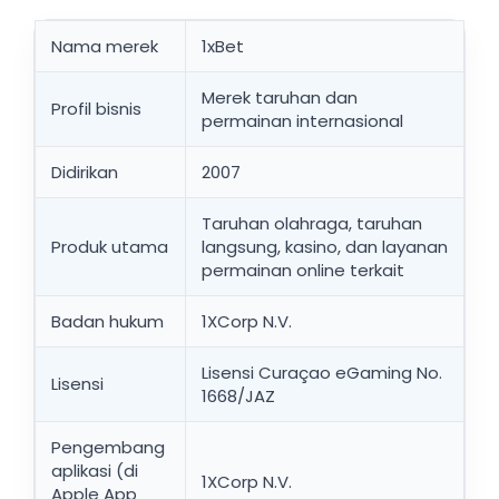
Nama merek
1xBet
Merek taruhan dan
Profil bisnis
permainan internasional
Didirikan
2007
Taruhan olahraga, taruhan
Produk utama
langsung, kasino, dan layanan
permainan online terkait
Badan hukum
1XCorp N.V.
Lisensi Curaçao eGaming No.
Lisensi
1668/JAZ
Pengembang
aplikasi (di
1XCorp N.V.
Apple App