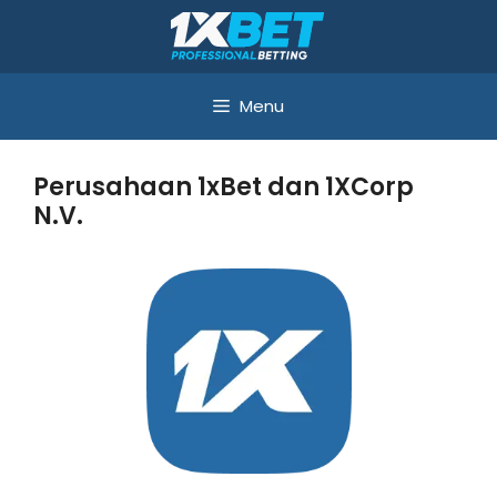
Skip
to
content
Menu
Perusahaan 1xBet dan 1XCorp
N.V.