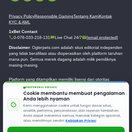
Privacy Policy
Responsible Gaming
Tentang Kami
Kontak
KYC & AML
1xBet Contact
0-078-033-218-131
Live Chat 24/7
[email protected]
Disclaimer
: Oglerpets.com adalah situs editorial independen
yang tidak berafiliasi atau dioperasikan oleh platform taruhan
mana pun. Semua merek dagang adalah milik pemiliknya
masing-masing.
Platform yang ditampilkan memiliki lisensi dari otoritas
internasional termasuk Curacao Gaming Authority (Curaçao
PREFERENSI PRIVASI
eGaming No. 1668/JAZ). Regulasi taruhan online berbeda-
Cookie membantu membuat pengalaman
beda di setiap yurisdiksi — pengguna bertanggung jawab
Anda lebih nyaman
untuk memverifikasi hukum yang berlaku di wilayah mereka.
Kami menggunakan cookie untuk fungsi dasar situs,
Situs ini hanya menyediakan konten informatif.
analitik, performa, personalisasi, dan layanan tambahan.
Anda dapat menerima semua, menolak kategori opsional,
atau memilihnya sendiri.
Kebijakan Privasi
Copyright © 2026 1xBet.
All rights reserved and protected by law.