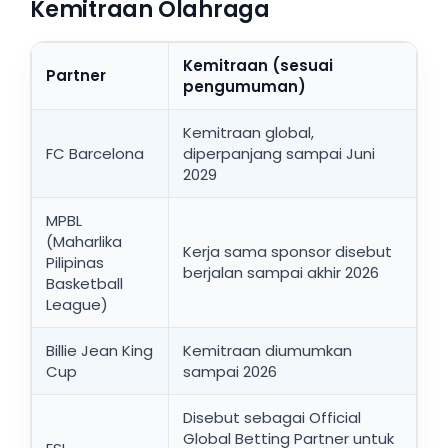
Kemitraan Olahraga
Kemitraan (sesuai
Partner
pengumuman)
Kemitraan global,
FC Barcelona
diperpanjang sampai Juni
2029
MPBL
(Maharlika
Kerja sama sponsor disebut
Pilipinas
berjalan sampai akhir 2026
Basketball
League)
Billie Jean King
Kemitraan diumumkan
Cup
sampai 2026
Disebut sebagai Official
Global Betting Partner untuk