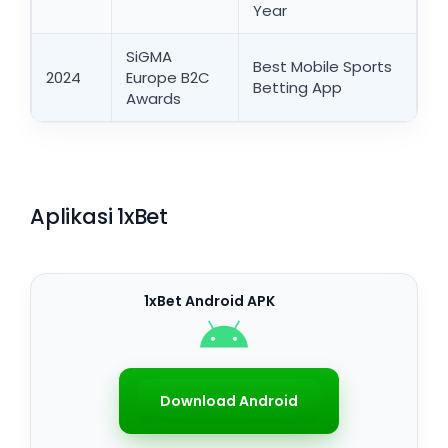
Year
SiGMA
Best Mobile Sports
2024
Europe B2C
Betting App
Awards
Aplikasi 1xBet
1xBet Android APK
Download Android